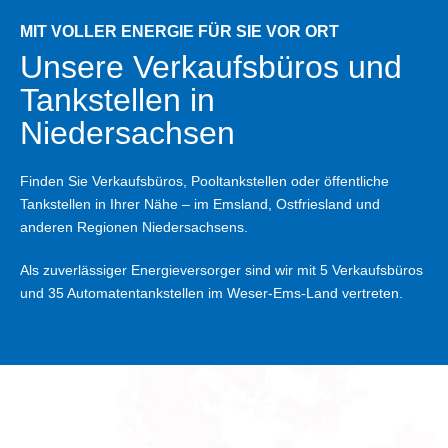
MIT VOLLER ENERGIE FÜR SIE VOR ORT
Unsere Verkaufs­büros und
Verk
Tank­stellen in
aufs
Nieder­sachsen
­büro
s
Finden Sie Verkaufsbüros, Pooltankstellen oder öffentliche
und
Tankstellen in Ihrer Nähe – im Emsland, Ostfriesland und
anderen Regionen Niedersachsens.
Tank
Als zuverlässiger Energieversorger sind wir mit 5 Verkaufsbüros
stell
und 35 Automatentankstellen im Weser-Ems-Land vertreten.
en
in
Nied
ersa