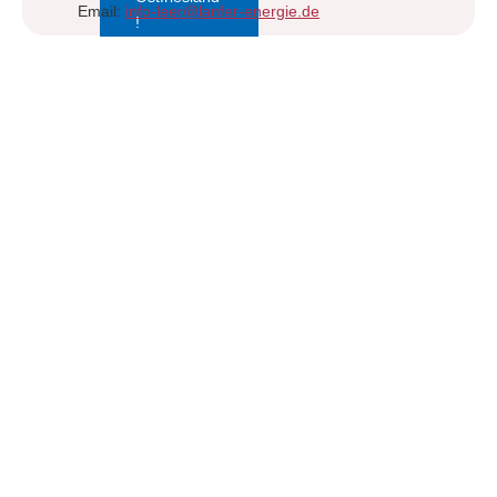
Email:
info-leer@lanfer-energie.de
!
Norden
Am Norder Tief 35
26506 Norden
Tel:
049 31 / 92 76 – 0
Email:
info-norden@lanfer-energie.de
Norderney
Am Hafen 4
26548 Norderney
Tel:
049 31 / 92 76 – 0
Email:
info-norden@lanfer-energie.de
Tanken im Emsland