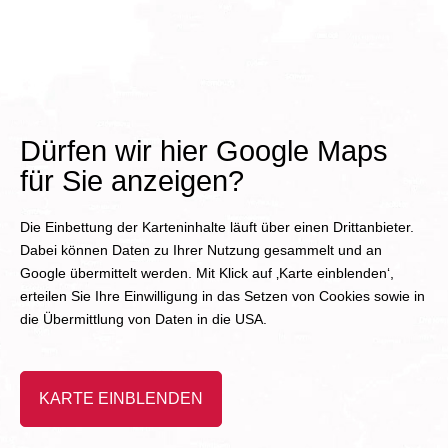
chse
n
Immer in
Ihrer Nähe:
Dürfen wir hier Google Maps
Mit unseren
Tankstellen
für Sie anzeigen?
versorgen
wir Sie in
Die Einbettung der Karteninhalte läuft über einen Drittanbieter.
Niedersach
Dabei können Daten zu Ihrer Nutzung gesammelt und an
sen im
Google übermittelt werden. Mit Klick auf ‚Karte einblenden‘,
gesamten
erteilen Sie Ihre Einwilligung in das Setzen von Cookies sowie in
Weser-
die Übermittlung von Daten in die USA.
Ems-Land
mit unseren
leistungssta
KARTE EINBLENDEN
rken
Kraftstoffen.
Mehr als 35