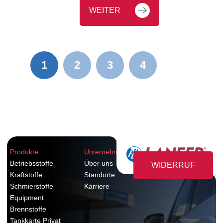
WEITER
1
2
3
4
Produkte
Unternehmen
Betriebsstoffe
Über uns
WIDERRUF
Kraftstoffe
Standorte
Schmierstoffe
Karriere
Equipment
Brennstoffe
Tankkarte Privat