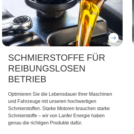
EQUIPMENT FÜR
OPTIMALE
ENERGIEVERSORGUNG
Informieren Sie sich über unser Equipment-
Angebot, darunter verschiedene Tankanlagen wie
Baustellentanks und Kleintankanlagen sowie
unser innovativer digitaler Füllstandsmesser Oilfox.
Lanfer Energie bietet zuverlässige Lösungen für
eine optimierte und komfortable Energieversorgung