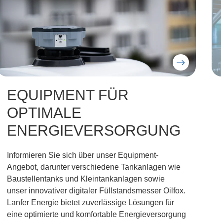
BETRIEBSSTOFFE FÜR
BRANCHENSPEZIFISCHE
BEDÜRFNISSE
Unsere Betriebsstoffe sind speziell auf Ihre
Anforderungen zugeschnitten. Zuverlässige
Qualität und maßgeschneiderte Lösungen stehen
bei Lanfer Energie im Mittelpunkt. Ob
Reinigungsmittel, Ölbindemittel oder
Frostschutzmittel: Unser Ziel ist es, Ihre