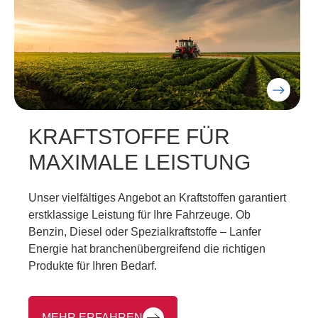
SCHMIERSTOFFE FÜR
REIBUNGSLOSEN
BETRIEB
Optimieren Sie die Lebensdauer Ihrer Maschinen
und Fahrzeuge mit unseren hochwertigen
Schmierstoffen. Starke Motoren brauchen starke
Schmierstoffe – wir von Lanfer Energie haben
genau die richtigen Produkte dafür.