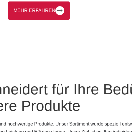
und -handhabung.
MEHR ERFAHREN
neidert für Ihre Bed
ere Produkte
und hochwertige Produkte. Unser Sortiment wurde speziell entwi
he Leistung und Effizienz legen. Unser Ziel ist es, Ihre indivi