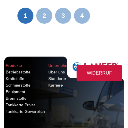
1
2
3
4
Produkte
Unternehmen
Betriebsstoffe
Über uns
WIDERRUF
Kraftstoffe
Standorte
Schmierstoffe
Karriere
Equipment
Brennstoffe
Tankkarte Privat
Tankkarte Gewerblich