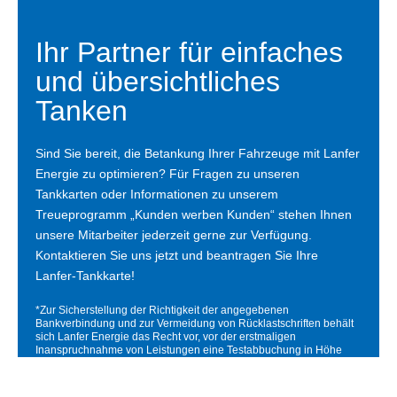
Vorteile
unserer
Ihr Partner für einfaches
Tankkarten
und übersichtliches
für Ihren
Haushalt
Tanken
und Ihre
Fahrzeuge.
Sind Sie bereit, die Betankung Ihrer Fahrzeuge mit Lanfer
Energie zu optimieren? Für Fragen zu unseren
Tankkarten oder Informationen zu unserem
Treueprogramm „Kunden werben Kunden“ stehen Ihnen
unsere Mitarbeiter jederzeit gerne zur Verfügung.
Kontaktieren Sie uns jetzt und beantragen Sie Ihre
Lanfer-Tankkarte!
*Zur Sicherstellung der Richtigkeit der angegebenen
Bankverbindung und zur Vermeidung von Rücklastschriften behält
sich Lanfer Energie das Recht vor, vor der erstmaligen
Inanspruchnahme von Leistungen eine Testabbuchung in Höhe
von 1,00 € zzgl. MwSt. vom angegebenen Konto vorzunehmen.
Diese Abbuchung dient ausschließlich der technischen Verifikation
der Bankverbindung im Rahmen des erteilten SEPA-