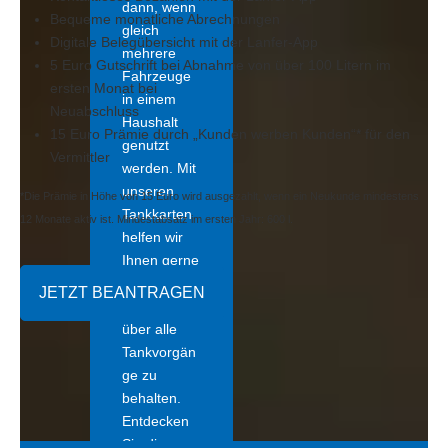
dann, wenn
Bequeme monatliche Abrechnungen
gleich
Digitale Belegübersicht mit der Lanfer-App
mehrere
5 Euro Gutschrift bei Abnahme von über 100 Litern im
Fahrzeuge
ersten Monat bei
in einem
Neuabschluss
Haushalt
15 Euro Prämie durch „Kunden werben Kunden“* für den
genutzt
Vermittler
werden. Mit
unseren
*Die Prämie in Höhe von 15 Euro wird ausgezahlt, wenn ein Neukunde mindestens
Tankkarten
12 Monate aktiv ist. Mindestabsatz im ersten Jahr: 600 l.
helfen wir
Ihnen gerne
dabei, den
JETZT BEANTRAGEN
Überblick
über alle
Tankvorgän
ge zu
behalten.
Entdecken
Sie die