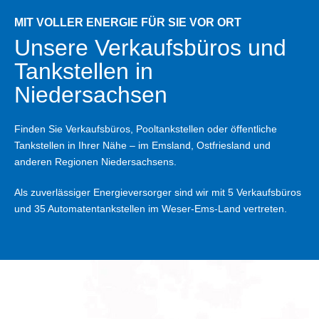
MIT VOLLER ENERGIE FÜR SIE VOR ORT
Unsere Verkaufs­büros und
Verk
Tank­stellen in
aufs
Nieder­sachsen
­büro
s
Finden Sie Verkaufsbüros, Pooltankstellen oder öffentliche
und
Tankstellen in Ihrer Nähe – im Emsland, Ostfriesland und
anderen Regionen Niedersachsens.
Tank
Als zuverlässiger Energieversorger sind wir mit 5 Verkaufsbüros
stell
und 35 Automatentankstellen im Weser-Ems-Land vertreten.
en
in
Nied
ersa