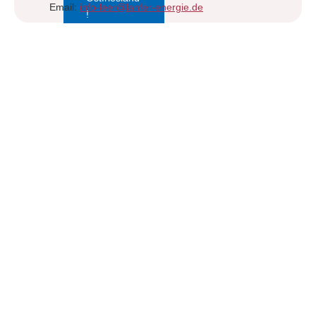
Email:
info-leer@lanfer-energie.de
!
Norden
Am Norder Tief 35
26506 Norden
Tel:
049 31 / 92 76 – 0
Email:
info-norden@lanfer-energie.de
Norderney
Am Hafen 4
26548 Norderney
Tel:
049 31 / 92 76 – 0
Email:
info-norden@lanfer-energie.de
Tanken im Emsland