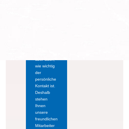
unserer
Automatent
ankstellen
haben rund
um die Uhr
für Sie
geöffnet.
Wir wissen
aber auch,
wie wichtig
der
Verkaufsbüros
persönliche
Kontakt ist.
Deshalb
N
ah
, engagiert
und lösungsorientiert: Unsere
Mitarbeiter
in fünf
stehen
regionalen Verkaufsbüros nehmen sich Zeit für Ihre Fragen und
Ihnen
ber
aten
Sie mit umfassender Kompetenz und
langjähriger
unsere
Erfahrung
.
freundlichen
Mitarbeiter